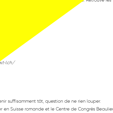
 depuis les différents points de la Suisse. Retrouve les
puis la gare de Lausanne
e
w.t-l.ch/
nir suffisamment tôt, question de ne rien louper.
r en Suisse romande et le Centre de Congrès Beaulie