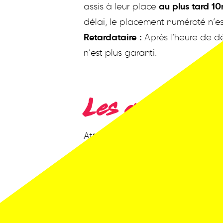
assis à leur place
au plus tard 1
délai, le placement numéroté n’es
Retardataire :
Après l’heure de déb
n’est plus garanti.
Les adresses
Attention, Montreux Comedy se dé
Vérifiez bien sur vos billets de quel
Théâtre de Beaulieu / Adresse : 
2M2C Montreux Music & Conventio