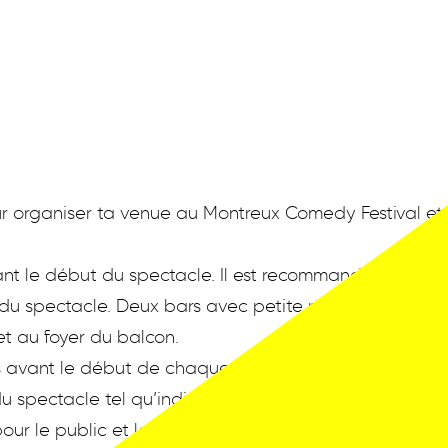
pour organiser ta venue au Montreux Comedy Festival et
nt le début du spectacle. Il est recommandé d'arriver
du spectacle. Deux bars avec petite restauration sont
 et au foyer du balcon.
s avant le début de chaque gala.
u spectacle tel qu’indiqué sur le billet.
ur le public et les artistes, les spectateurs doivent êt