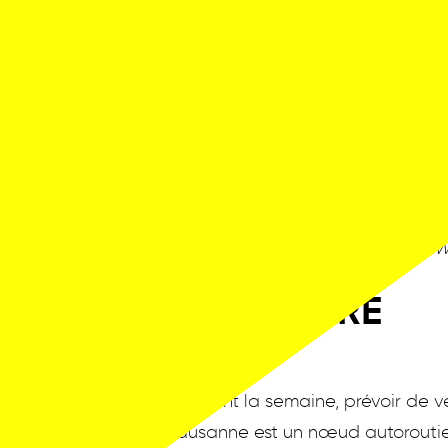
desservie plusieurs fois par heure,
horaires sur
www.cff.ch
Pour vous rendre à Beaulieu, de
Bus 3:
arrêt Beaulieu-Jomini
Bus 20:
arrêt Beaulieu-Jomini
Bus 21:
arrêt Beaulieu
Depuis le centre ville de Lausann
Ligne 2 :
arrêt Beaulieu
Plus d'informations sur https://ww
EN VOITURE
Pendant la semaine, prévoir de ve
Lausanne est un nœud autoroutie