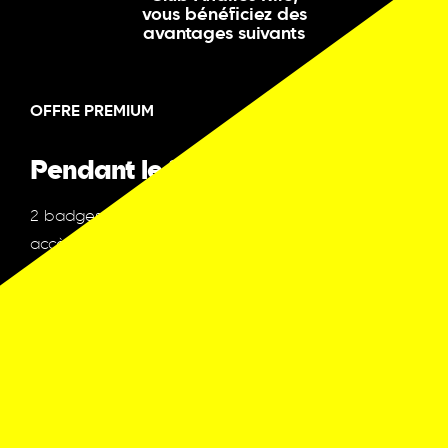
vous bénéficiez des
avantages suivants
OFFRE PREMIUM
Pendant le festival:
2 badges VIP permanents non nominatifs donnant
accès aux espaces privés du Festival, tels que:
Le Lounge avec retransmission télé, live de tous les
Galas
Accès au desk d’accueil privé
2 invitations par soir
1 place de parking réservée pour toute la durée du
Festival
Tarif préférentiel de -10% à l’achat de billets