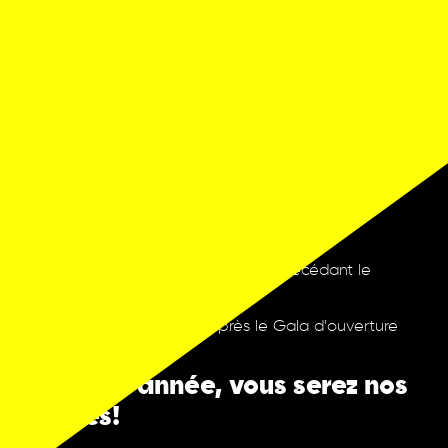
supplémentaires
Mention de votre nom ou raison sociale sur notre
communication de remerciements
Vous assisterez au gala et à la
soirée d'ouverture du
Montreux Comedy Festival:
6 places en 1ère catégorie
6 invitations au cocktail dinatoire précédant le
spectacle
Coupe de champagne après le Gala d'ouverture
Durant l'année, vous serez nos
invités!