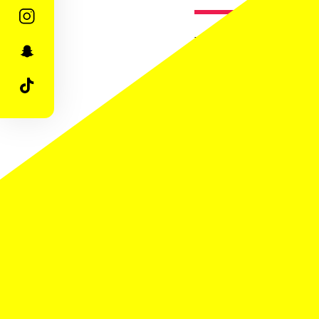
Tu rêves de travaille
Festival comme jamai
plus grand festival 
Faire partie de l'éq
découvertes et de re
COMMENT
Il suffit de nous env