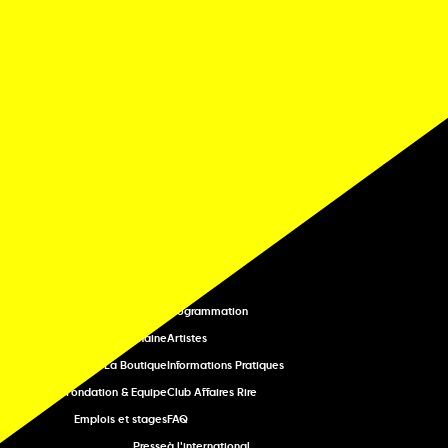
NAVIGATION
LE FESTIVAL
Accueil
A propos
La tournée
Programmation
La chaine
Artistes
La Boutique
Informations Pratiques
Fondation & Equipe
Club Affaires Rire
Emplois et stages
FAQ
Presse
à l'international