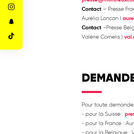
presse@montreuxco
Contact
– Presse Fra
Aurélia Loncan I
aure
Contact
–Presse Belg
Valérie Cornelis |
val
DEMANDE
Pour toute demande d
- pour la Suisse :
pre
- pour la France : Au
- pour la Belgique : V