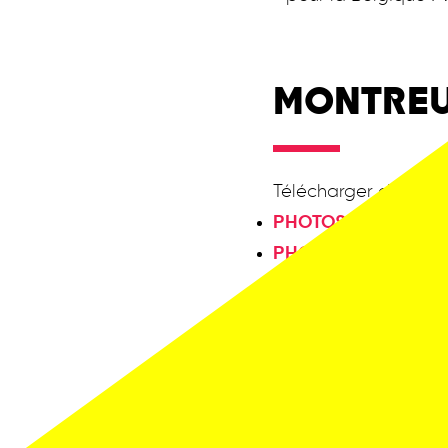
MONTREU
Télécharger ci-dessou
PHOTOS GALA SUP
PHOTOS LA RELÈVE 
PHOTOS GALA JE T'
PHOTOS GALA DÉCO
PHOTOS LA RELÈVE
PHOTOS GALA MON
PHOTOS GALA ÉLOD
Affiches