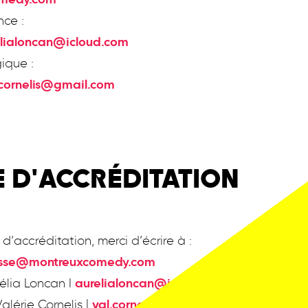
medy.com
nce :
lialoncan@icloud.com
ique :
.cornelis@gmail.com
 D'ACCRÉDITATION
’accréditation, merci d’écrire à :
sse@montreuxcomedy.com
rélia Loncan I
aurelialoncan@icloud.com
alérie Cornelis |
val.cornelis@gmail.com