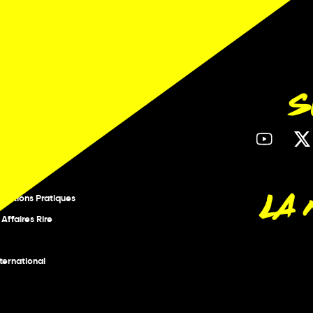
S
ESTIVAL
opos
grammation
stes
LA
rmations Pratiques
 Affaires Rire
nternational