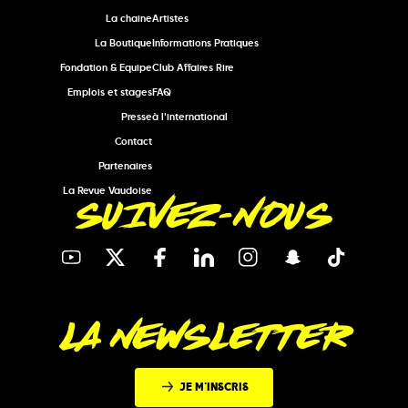
La chaine
Artistes
La Boutique
Informations Pratiques
Fondation & Equipe
Club Affaires Rire
Emplois et stages
FAQ
Presse
à l'international
Contact
Partenaires
La Revue Vaudoise
SUIVEZ-NOUS
LA NEWSLETTER
JE M'INSCRIS