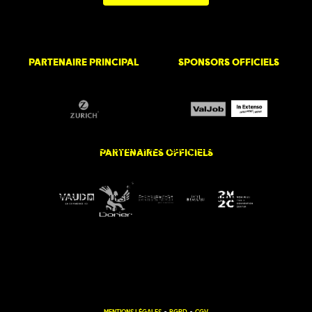
PARTENAIRE PRINCIPAL
SPONSORS OFFICIELS
Cookies
Nous utilisons des cookies d’origine et des cookies tiers.
PARTENAIRES OFFICIELS
Ces cookies sont destinés à vous offrir une navigation
optimisée sur ce site web et de nous donner un aperçu de
son utilisation, en vue de l’amélioration des services que
nous offrons. En poursuivant votre navigation, nous
considérons que vous acceptez l’usage des cookies.
Accepter
J'accepte le nécessaire