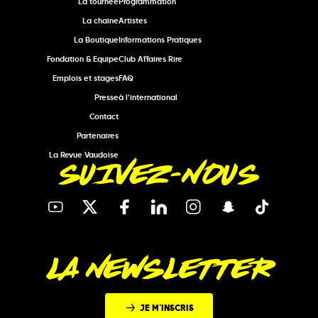
La tournée
Programmation
La chaine
Artistes
La Boutique
Informations Pratiques
Fondation & Equipe
Club Affaires Rire
Emplois et stages
FAQ
Presse
à l'international
Contact
Partenaires
La Revue Vaudoise
SUIVEZ-NOUS
LA NEWSLETTER
JE M'INSCRIS