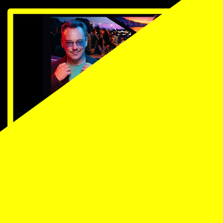
TICKETS
LA FOLLE SOIRÉE DE YANN
GUILLARME
Théâtre de Beaulieu, Lausanne