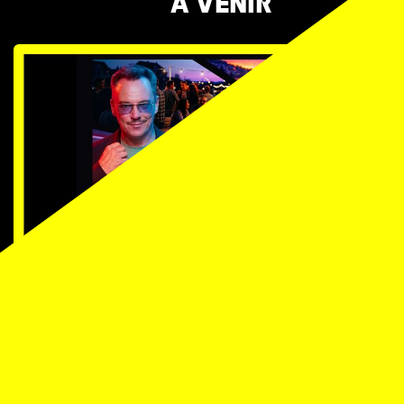
À VENIR
TICKETS
LA FOLLE SOIRÉE DE YANN
GUILLARME
Théâtre de Beaulieu, Lausanne