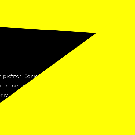
 profiter. Daniel Dos
es comme un boxeur
ique se réfléchit sur
n. Avec ses mèches
n plus loin et puise
ous).