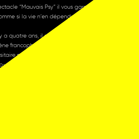
ctacle “Mauvais Psy” il vous garantit de ne résoudre n
 comme si la vie n’en dépendait pas.
y a quatre ans, il s’impose comme l’un des jeunes talen
ène francophone. Il se vante régulièrement de son pri
itaire mais ce n’est pas tout. Lauréat du Prix du Publi
 co-dirigé le Comedy Club 13 de Lausanne de 2022 à 20
isse, et se produit désormais régulièrement en Franc