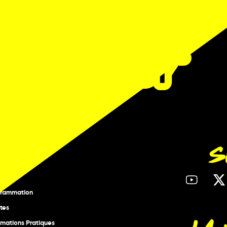
S
ESTIVAL
opos
grammation
stes
rmations Pratiques