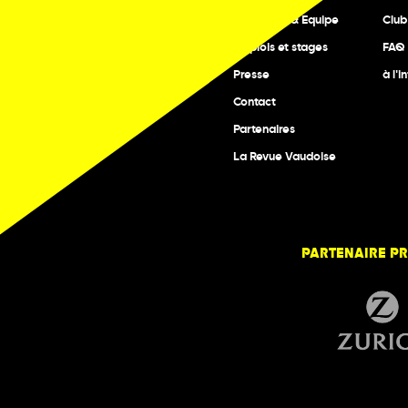
Fondation & Equipe
Club
Emplois et stages
FAQ
Presse
à l'i
Contact
Partenaires
La Revue Vaudoise
PARTENAIRE PR