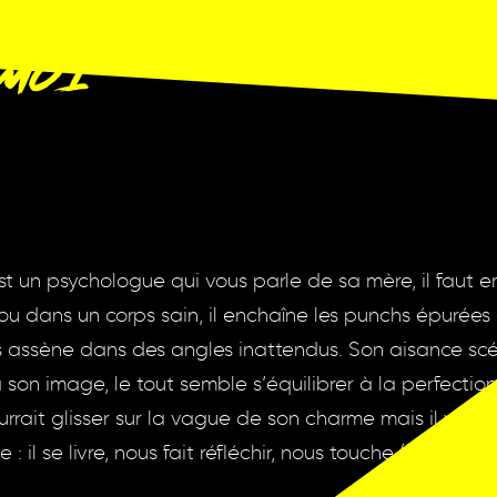
-MOI
st un psychologue qui vous parle de sa mère, il faut en
 fou dans un corps sain, il enchaîne les punchs épuré
s assène dans des angles inattendus. Son aisance scén
 son image, le tout semble s’équilibrer à la perfectio
urrait glisser sur la vague de son charme mais il va bie
: il se livre, nous fait réfléchir, nous touche (calmez-v