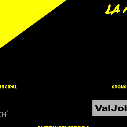
LA
rmations Pratiques
 Affaires Rire
nternational
INCIPAL
SPONS