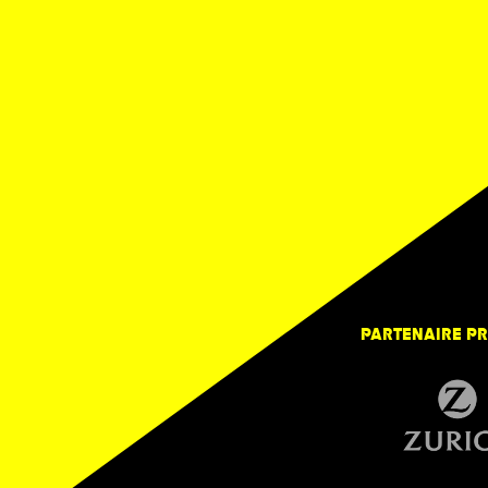
La Boutique
Info
Fondation & Equipe
Club
Emplois et stages
FAQ
Presse
à l'i
Contact
Partenaires
La Revue Vaudoise
PARTENAIRE PR